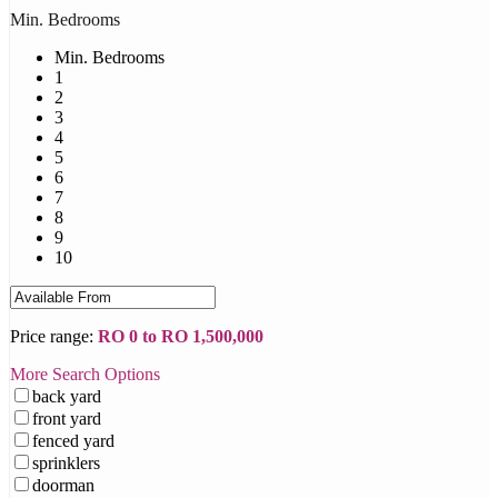
Min. Bedrooms
Min. Bedrooms
1
2
3
4
5
6
7
8
9
10
Price range:
RO 0 to RO 1,500,000
More Search Options
back yard
front yard
fenced yard
sprinklers
doorman