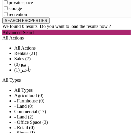
private space
storage
recreation
We found
0
results.
Do you want to load the results now ?
Advanced Search
All Actions
All Actions
Rentals (21)
Sales (7)
بيع (0)
تأجير (1)
All Types
All Types
Agricultural (0)
- Farmhouse (0)
- Land (0)
Commercial (17)
- Land (2)
- Office Space (3)
- Retail (0)
- Shops (1)