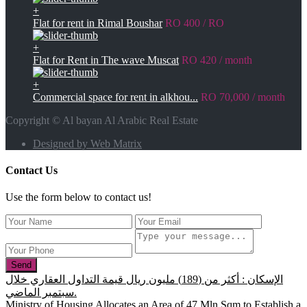
+
Flat for rent in Rimal Boushar
RO 400
/ RO
+
Flat for Rent in The wave Muscat
RO 420
/ month
+
Commercial space for rent in alkhou...
RO 70,000
/ month
Copyright © Al bayan Al Arabic Real Estate
Designed by Web Matrix
Contact Us
Use the form below to contact us!
Send
الإسكان : أكثر من (189) مليون ريال قيمة التداول العقاري خلال
سبتمبر الماضي.
Ministry of Housing Allocates an Area of 47 Mln Sqm to Establish a