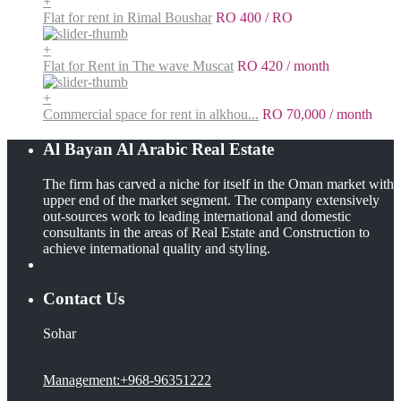
+
Flat for rent in Rimal Boushar
RO 400
/ RO
+
Flat for Rent in The wave Muscat
RO 420
/ month
+
Commercial space for rent in alkhou...
RO 70,000
/ month
Al Bayan Al Arabic Real Estate
The firm has carved a niche for itself in the Oman market with
upper end of the market segment. The company extensively
out-sources work to leading international and domestic
consultants in the areas of Real Estate and Construction to
achieve international quality and styling.
Contact Us
Sohar
Management:+968-96351222