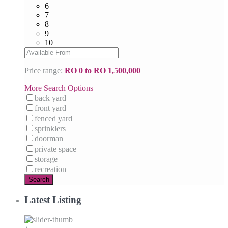
6
7
8
9
10
Price range:
RO 0 to RO 1,500,000
More Search Options
back yard
front yard
fenced yard
sprinklers
doorman
private space
storage
recreation
Search
Latest Listing