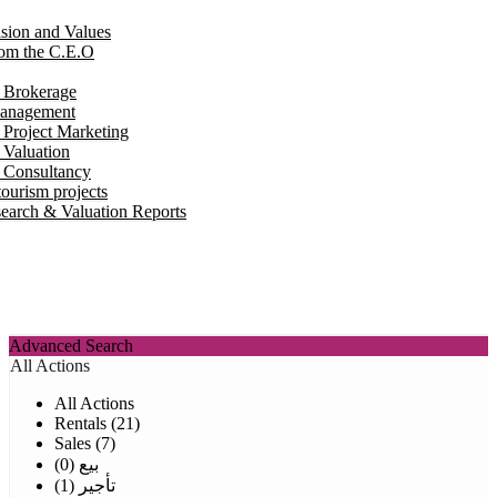
ision and Values
om the C.E.O
e Brokerage
Management
 Project Marketing
 Valuation
e Consultancy
ourism projects
earch & Valuation Reports
Advanced Search
All Actions
All Actions
Rentals (21)
Sales (7)
بيع (0)
تأجير (1)