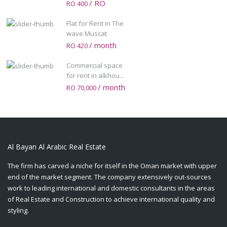
/ RO
RO 400
Flat for Rent in The
wave Muscat
/ month
RO 420
Commercial space
for rent in alkhou...
/ month
RO 70,000
Al Bayan Al Arabic Real Estate
The firm has carved a niche for itself in the Oman market with upper
end of the market segment. The company extensively out-sources
work to leading international and domestic consultants in the areas
of Real Estate and Construction to achieve international quality and
styling.