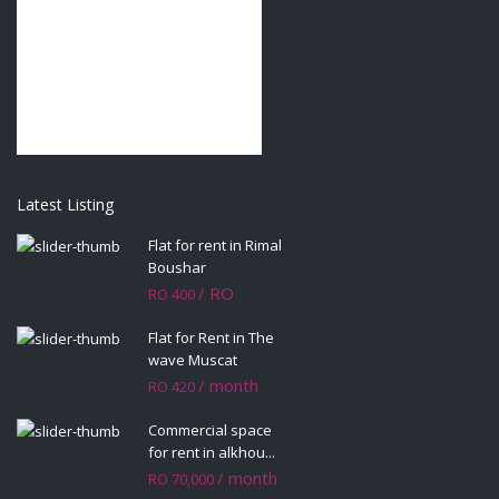
Latest Listing
Flat for rent in Rimal
Boushar
/ RO
RO 400
Flat for Rent in The
wave Muscat
/ month
RO 420
Commercial space
for rent in alkhou...
/ month
RO 70,000