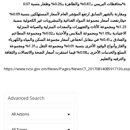
محافظات البريمي بـ0.87% والظاهرة بـ0.26% وظفار بنسبة 0.07%.
ومقارنة بالشهر السابق ارتفع المؤشر العام لأسعار المستهلكين بنسبة 0.09%
حيث
ارتفعت أسعار مجموعة المواد الغذائية والمشروبات غير الكحولية بنسبة
1.23% ومجموعة الأثاث والتجهيزات والمعدات المنزلية والصيانة المنزلية
الاعتيادية بـ1.09% ومجموعة الملابس والأحذية بـ0.02% ومجموعة المطاعم
والفنادق بـ0.41% في مقابل انخفاض أسعار مجموعة السكن والمياه والكهرباء
والغاز وأنواع الوقود الأخرى بنسبة 0.01% ومجموعة النقل بـ1.31% ومجموعة
السلع والخدمات الأخرى بـ0.08% فيما استقرت أسعار الصحة والاتصالات والثقافة
والترفيه والتعليم.
https://www.ncsi.gov.om/News/Pages/NewsCT_20170814085917130.as
Advanced Search
All Actions
All Types