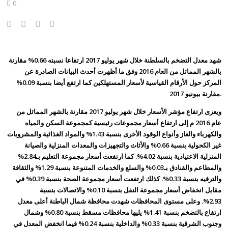
0
شهد معدل التضخم بالسلطنة خلال شهر يوليو 2017 ارتفاعا نسبته 0.66% مقارنة
بالشهر المماثل من العام 2016 وفق ما أظهرت أحدث البيانات الصادرة عن
المركز حول الأرقام القياسية لأسعار المستهلكين كما ارتفع أيضا بنسبة 0.09%
مقارنة بيونيو 2017.
ويعزى ارتفاع مؤشر الأسعار خلال شهر يوليو 2017 مقارنة بالشهر المماثل من
عام 2016 م إلى ارتفاع أسعار مجموعات رئيسية كمجموعة السكن والمياه
والكهرباء والغاز وأنواع الوقود الأخرى بنسبة 1.43% والمواد الغذائية والمشروبات
غير الكحولية بنسبة 0.66% والأثاث والتجهيزات والمعدات المنزلية والصيانة
المنزلية الاعتيادية بنسبة 4.02%.
كما ارتفعت أسعار مجموعة التعليم بـ2.84%
والمطاعم والفنادق بـ0.03% والسلع والخدمات المتنوعة بنسبة 1.29% والثقافة
والترفيه بنسبة 0.33%.
كذلك ارتفعت أسعار مجموعة الصحة بنسبة 0.39% في
مقابل انخفاض أسعار مجموعة النقل بنسبة 0.10% والاتصالات بنسبة
2.93%.
وعلى مستوى المحافظات شهدت محافظة شمال الباطنة أعلى معدل
ارتفاع بالتضخم بنسبة 1.41% يليها محافظات مسقط بنسبة 0.80% وشمال
وجنوب الشرقية بنسبة 0.33% والداخلية بنسبة 0.24% فيما انخفض المعدل في