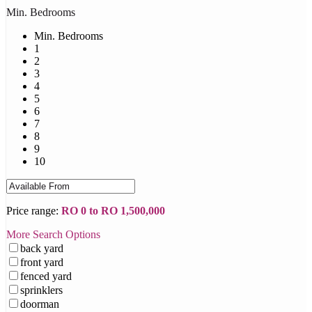
Min. Bedrooms
Min. Bedrooms
1
2
3
4
5
6
7
8
9
10
Price range:
RO 0 to RO 1,500,000
More Search Options
back yard
front yard
fenced yard
sprinklers
doorman