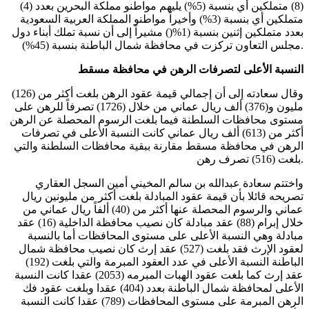
(8) متملكين أي بنسبة (5%) يليهم مواطنو مملكة البحرين بعدد (4)
متملكين أي بنسبة (3%) وأخيراً مواطنو المملكة العربية السعودية
بعدد متملكين إثنين بنسبة (1%() مشيراً إلى أن نسبة تملك أبناء دول
مجلس التعاون تركزت في محافظة شمال الباطنة بنسبة (45%).
النسبة الأعلى لتصرفات الرهن في محافظة مسقط
وقال سعادته إلى أن إجمالي قيمة عقود الرهن بلغت أكثر من (126)
مليون و(376) ألف ريال عماني من خلال (1726) تصرفاً للرهن على
مستوى محافظات السلطنة فيما بلغت الرسوم المحصلة عن الرهن
أكثر من (613) ألف ريال عماني كانت النسبة الأعلى في تصرفات
الرهن في محافظة مسقط مقارنة ببقية محافظات السلطنة والتي
بلغت (516) تصرف رهن.
واختتم سعادة عبدالله بن سالم المخيني أمين السجل العقاري
تصريحه قائلا بأن قيمة عقود المبادلة بلغت أكثر من مليونين ريال
عماني والرسوم المحصلة عنها أكثر من (40) ألفاً ريال عماني من
خلال إبرام (88) عقد مبادلة كان نصيب محافظة الداخلية (16) عقد
مبادلة وهي النسبة الأعلى على مستوى المحافظات أما بالنسبة
لعقود الإرث فقد بلغت (527) عقد إرث كان نصيب محافظة شمال
الباطنة النسبة الأعلى في عدد العقود المبرمة والتي بلغت (192)
عقد إرث كما بلغت عقود الهبات المبرمه (2053) عقدا كانت النسبة
الأعلى لمحافظة شمال الباطنة بعدد (404) عقدا وبلغت عقود فك
الرهن المبرمة على مستوى المحافظات (789) عقدا كانت النسبة