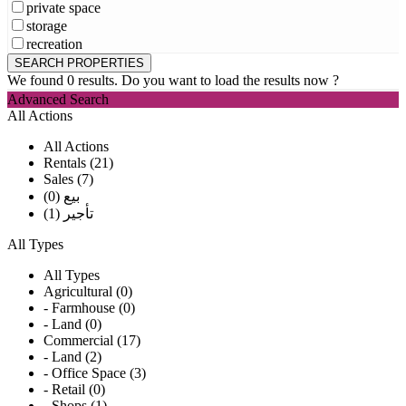
private space
storage
recreation
We found
0
results.
Do you want to load the results now ?
Advanced Search
All Actions
All Actions
Rentals (21)
Sales (7)
بيع (0)
تأجير (1)
All Types
All Types
Agricultural (0)
- Farmhouse (0)
- Land (0)
Commercial (17)
- Land (2)
- Office Space (3)
- Retail (0)
- Shops (1)