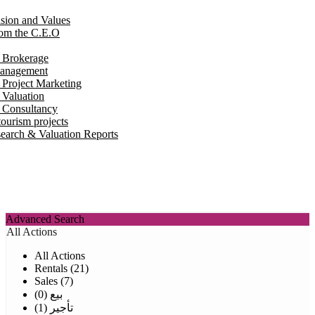
ision and Values
om the C.E.O
e Brokerage
Management
 Project Marketing
 Valuation
e Consultancy
ourism projects
earch & Valuation Reports
Advanced Search
All Actions
All Actions
Rentals (21)
Sales (7)
بيع (0)
تأجير (1)