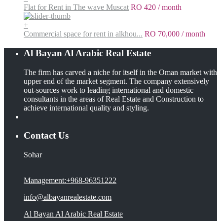
Flat for Rent in The wave Muscat
RO 420
/ month
+
Commercial space for rent in alkhou...
RO 70,000
/ month
Al Bayan Al Arabic Real Estate
The firm has carved a niche for itself in the Oman market with
upper end of the market segment. The company extensively
out-sources work to leading international and domestic
consultants in the areas of Real Estate and Construction to
achieve international quality and styling.
Contact Us
Sohar
Management:+968-96351222
info@albayanrealestate.com
Al Bayan Al Arabic Real Estate