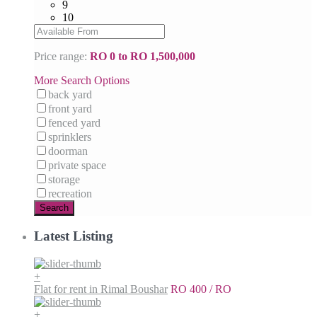
9
10
Price range:
RO 0 to RO 1,500,000
More Search Options
back yard
front yard
fenced yard
sprinklers
doorman
private space
storage
recreation
Search
Latest Listing
+
Flat for rent in Rimal Boushar
RO 400
/ RO
+